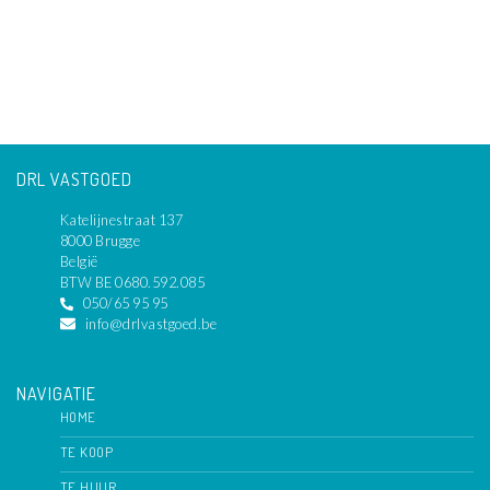
DRL VASTGOED
Katelijnestraat 137
8000 Brugge
België
BTW BE 0680.592.085
050/65 95 95
info@drlvastgoed.be
NAVIGATIE
HOME
TE KOOP
TE HUUR