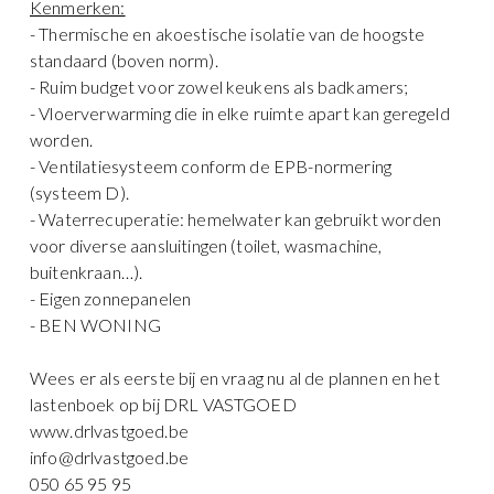
Kenmerken:
- Thermische en akoestische isolatie van de hoogste
standaard (boven norm).
- Ruim budget voor zowel keukens als badkamers;
- Vloerverwarming die in elke ruimte apart kan geregeld
worden.
- Ventilatiesysteem conform de EPB-normering
(systeem D).
- Waterrecuperatie: hemelwater kan gebruikt worden
voor diverse aansluitingen (toilet, wasmachine,
buitenkraan…).
- Eigen zonnepanelen
- BEN WONING
Wees er als eerste bij en vraag nu al de plannen en het
lastenboek op bij DRL VASTGOED
www.drlvastgoed.be
info@drlvastgoed.be
050 65 95 95