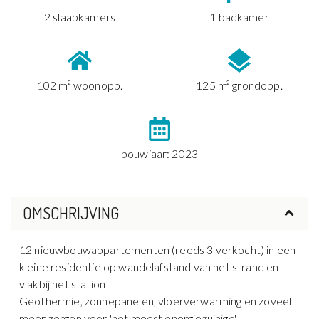
2 slaapkamers
1 badkamer
102 m² woonopp.
125 m² grondopp.
bouwjaar: 2023
OMSCHRIJVING
12 nieuwbouwappartementen (reeds 3 verkocht) in een
kleine residentie op wandelafstand van het strand en
vlakbij het station
Geothermie, zonnepanelen, vloerverwarming en zoveel
meer zorgen voor 'het meest energiezuinige'