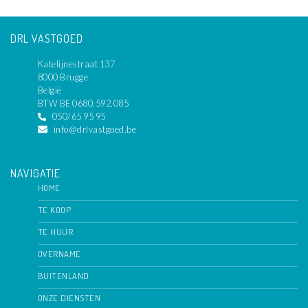
DRL VASTGOED
Katelijnestraat 137
8000 Brugge
België
BTW BE 0680.592.085
050/65 95 95
info@drlvastgoed.be
NAVIGATIE
HOME
TE KOOP
TE HUUR
OVERNAME
BUITENLAND
ONZE DIENSTEN