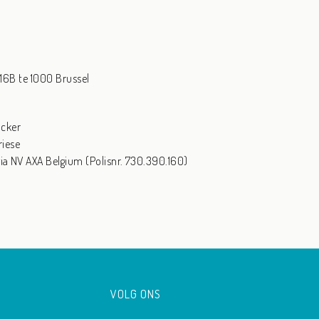
16B te 1000 Brussel
ucker
riese
via NV AXA Belgium (Polisnr. 730.390.160)
VOLG ONS