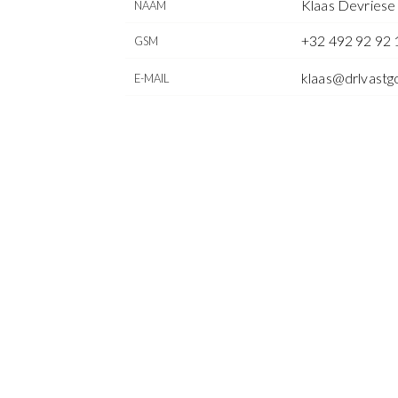
Klaas Devriese
NAAM
+32 492 92 92 
GSM
klaas@drlvastg
E-MAIL