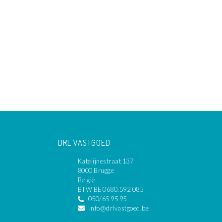
DRL VASTGOED
Katelijnestraat 137
8000 Brugge
België
BTW BE 0680.592.085
050/65 95 95
info@drlvastgoed.be