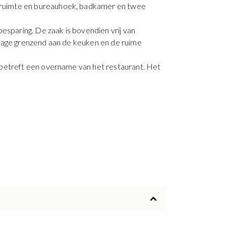
efruimte en bureauhoek, badkamer en twee
sparing. De zaak is bovendien vrij van
arage grenzend aan de keuken en de ruime
 betreft een overname van het restaurant. Het