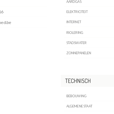
AARDGAS
16
ELEKTRICITEIT
oed.be
INTERNET
RIOLERING
STADSWATER
ZONNEPANELEN
TECHNISCH
BEBOUWING
ALGEMENE STAAT